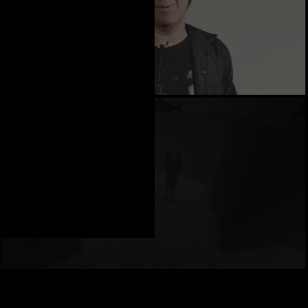
Director, writer
Réalisateur, scénariste
1:51:54pm 13h51:54
Robson Square
Vancouver BC