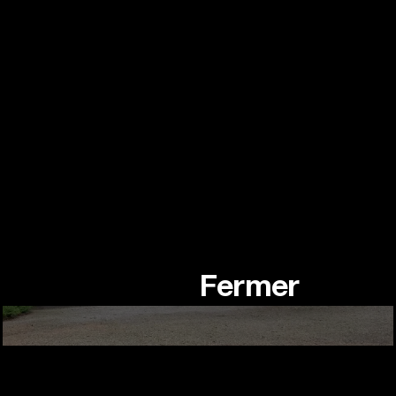
Director, writer
Réalisatrice, scénariste
1:51:54pm 13h51:54
Fermer
Canada Pavilion, Venice
Pavillon du Canada, Venise