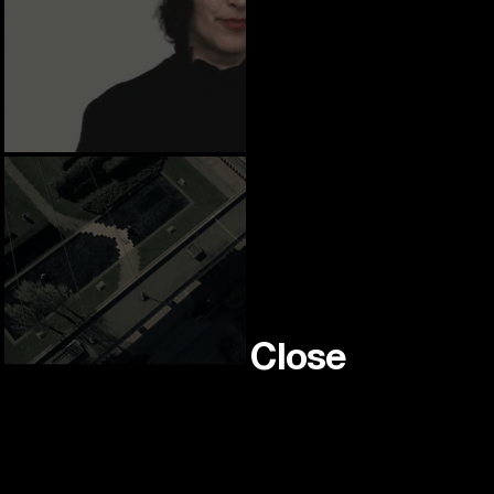
Location management
Régisseusse générale
00:00:00:24
Close
Simon Fraser University
Burnaby BC